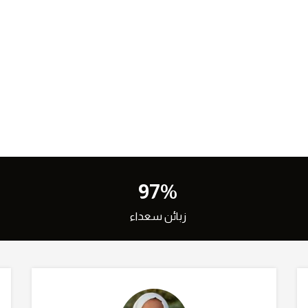
97%
زبائن سعداء