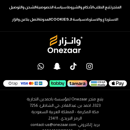
المتجر
تتبع الطلب
الأحكام والشروط
سياسة الخصوصية
الشحن والتوصيل
الاسترجاع والاسترداد
سياسة الـ COOKIES
المدونة
اتصل بنا
عن وانزار
يتبع متجر Onezaar لمؤسسة باحمدين التجارية
3323، احمد بن عبدالقادر، حي الشاطئ، 7256
مكة المكرمة - المملكة العربية السعودية
الرمز البريدي : 23411
بريد إلكتروني:
contact-us@onezaar.com