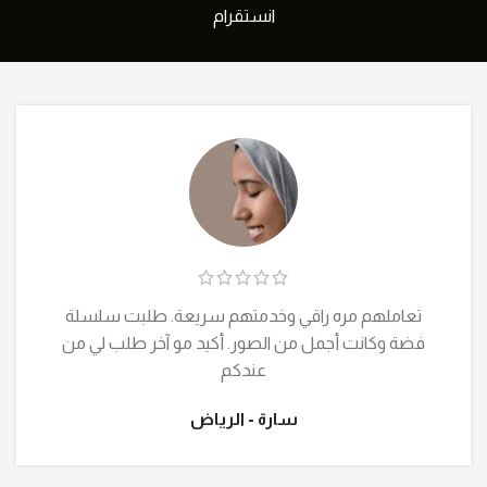
انستقرام
بصراحة الاكسسوارات شي فوق الخيال! مرة فخمة
والتفاصيل تجنن، ووصلتني بوقتها والتغليف كان مرتب
وأنيق يعطيكم العافية
نورة - جدة