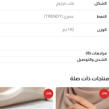
الشكل
قلب مزدوج
النمط
عصري (TRENDY)
الوزن
1.92 جم
مراجعات (0)
الشحن والتوصيل
منتجات ذات صلة
-23%
-23%